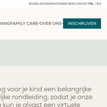
RONDLEIDING
FAQ
TARIEVEN
CONTACT
NL
/
EN
VANG
FAMILY CARE
OVER ONS
INSCHRIJVEN
g voor je kind een belangrijke
jke rondleiding, zodat je onze
 kun je alvast een virtuele