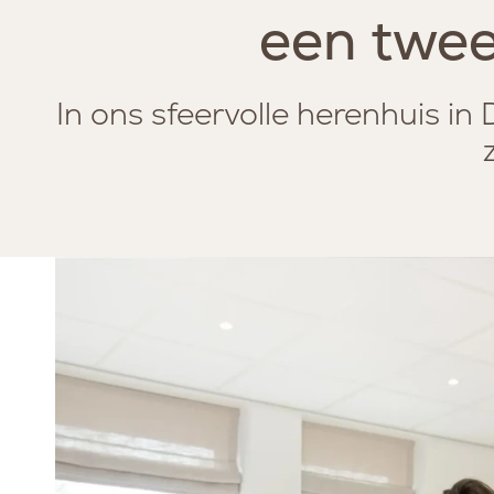
een twee
MANAGER
VEILIGHEID EN KWALIT
In ons sfeervolle herenhuis i