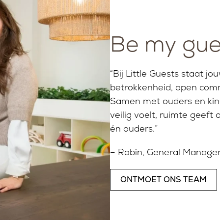
Be my gue
“Bij Little Guests staat j
betrokkenheid, open comm
Samen met ouders en ki
veilig voelt, ruimte geeft
én ouders.”
– Robin, General Manage
ONTMOET ONS TEAM