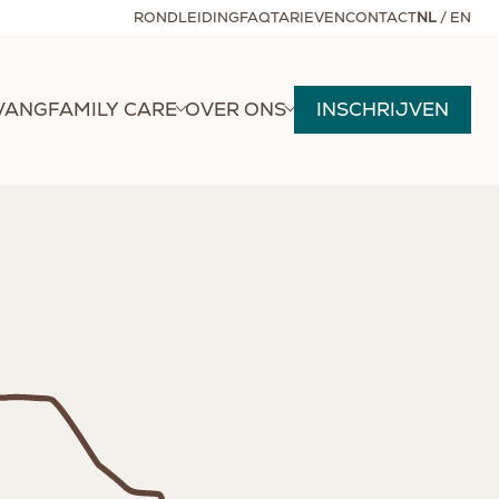
RONDLEIDING
FAQ
TARIEVEN
CONTACT
NL
/
EN
VANG
FAMILY CARE
OVER ONS
INSCHRIJVEN